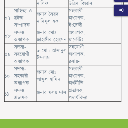
নাসিফ
উদ্ভিদ বিজ্ঞান
সাহিত্য ও
সহকারী
জনাব সৈয়দ
০৭
ক্রীড়া
অধ্যাপক,
নাদিমুল হক
সম্পাদক
ইংরেজী
সদস্য-
জনাব মোঃ
অধ্যাপক,
০৮
অধ্যাপক
জাহাঙ্গীর হোসেন
মার্কেটিং
সদস্য-
সহযোগী
ড মো। আসাদুল
০৯
সহযোগী
অধ্যাপক,
ইসলাম
অধ্যাপক
রসায়ন
সদস্য-
সহকারী
জনাব মোঃ
১০
সহকারী
অধ্যাপক,
আব্দুল হামিদ
অধ্যাপক
অর্থনীতি
সদস্য-
প্রভাষক,
জনাব মলয় দাস
১১
প্রভাষক
পদার্থবিদ্যা