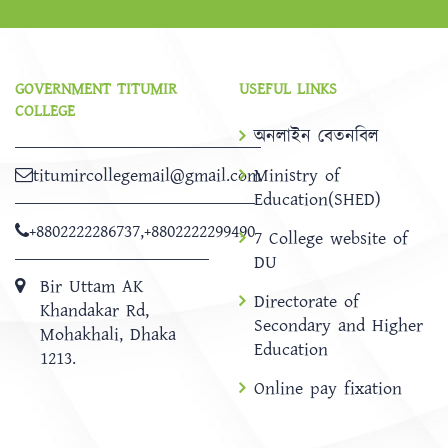
GOVERNMENT TITUMIR
USEFUL LINKS
COLLEGE
অনলাইন বেতনবিল
titumircollegemail@gmail.com
Ministry of
Education(SHED)
+8802222286737
,
+8802222299490
7 College website of
DU
Bir Uttam AK
Directorate of
Khandakar Rd,
Secondary and Higher
Mohakhali, Dhaka
Education
1213.
Online pay fixation