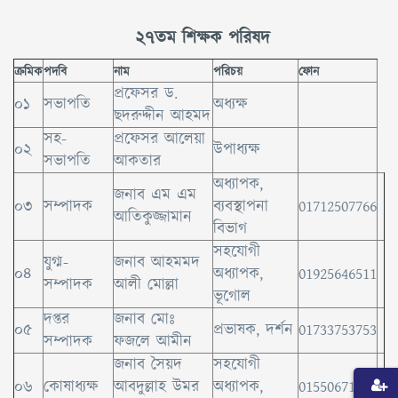
২৭তম শিক্ষক পরিষদ
ক্রমিক
পদবি
নাম
পরিচয়
ফোন
প্রফেসর ড.
০১
সভাপতি
অধ্যক্ষ
ছদরুদ্দীন আহমদ
সহ-
প্রফেসর আলেয়া
০২
উপাধ্যক্ষ
সভাপতি
আকতার
অধ্যাপক,
জনাব এম এম
০৩
সম্পাদক
ব্যবস্থাপনা
01712507766
আতিকুজ্জামান
বিভাগ
সহযোগী
যুগ্ম-
জনাব আহমমদ
০৪
অধ্যাপক,
01925646511
সম্পাদক
আলী মোল্লা
ভূগোল
দপ্তর
জনাব মোঃ
০৫
প্রভাষক, দর্শন
01733753753
সম্পাদক
ফজলে আমীন
জনাব সৈয়দ
সহযোগী
০৬
কোষাধ্যক্ষ
আবদুল্লাহ উমর
অধ্যাপক,
01550671975