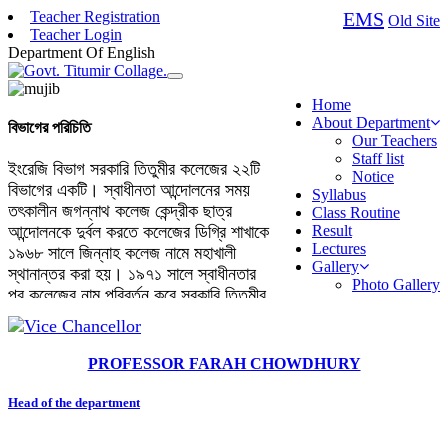
Teacher Registration
EMS
Old Site
Teacher Login
Department Of English
Home
About Department
বিভাগের পরিচিতি
Our Teachers
Staff list
ইংরেজি বিভাগ সরকারি তিতুমীর কলেজের ২২টি
Notice
বিভাগের একটি। স্বাধীনতা আন্দোলনের সময়
Syllabus
তৎকালীন জগন্নাথ কলেজ কেন্দ্রীক ছাত্র
Class Routine
আন্দোলনকে দুর্বল করতে কলেজের ডিগ্রি শাখাকে
Result
Lectures
১৯৬৮ সালে জিন্নাহ কলেজ নামে মহাখালী
Gallery
স্থানান্তর করা হয়। ১৯৭১ সালে স্বাধীনতার
Photo Gallery
পর কলেজের নাম পরিবর্তন করে সরকারি তিতুমীর
কলেজ রাখা হয়। প্রতিষ্ঠা লগ্ন থেকেই
কলেজের শিক্ষার্থীদের ইংরেজি ভাষা ও সাহিত্যের
উপর একটি শক্ত ভিত্তি দেয়ার উদ্দেশ্যে পাঠ
PROFESSOR FARAH CHOWDHURY
পরিক্রমায় ইংরেজি ভাষা ও সাহিত্য সংযোজন
করা হয়। ইংরেজি বিভাগে বর্তমানে স্নাতক
Head of the department
সম্মান কোর্সে ৩৬০টি আসন রয়েছে। স্নাতক
পর্যায়ে এক হাজার পাঁচশত সাতাশি (১,৫৮৭) জন