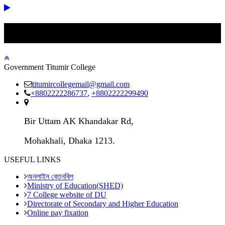
College Campus
Government Titumir College
titumircollegemail@gmail.com
+8802222286737
,
+8802222299490
Bir Uttam AK Khandakar Rd,
Mohakhali, Dhaka 1213.
USEFUL LINKS
অনলাইন বেতনবিল
Ministry of Education(SHED)
7 College website of DU
Directorate of Secondary and Higher Education
Online pay fixation