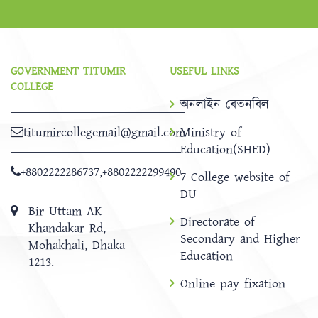
GOVERNMENT TITUMIR
USEFUL LINKS
COLLEGE
অনলাইন বেতনবিল
titumircollegemail@gmail.com
Ministry of
Education(SHED)
+8802222286737
,
+8802222299490
7 College website of
DU
Bir Uttam AK
Directorate of
Khandakar Rd,
Secondary and Higher
Mohakhali, Dhaka
Education
1213.
Online pay fixation