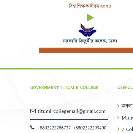
GOVERNMENT TITUMIR COLLEGE
USEFUL
অনলা
titumircollegemail@gmail.com
Mini
+8802222286737
,
+8802222299490
7 Co