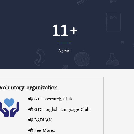
11
Areas
Voluntary organization
GTC Research Club
GTC English Language Club
BADHAN
See More..