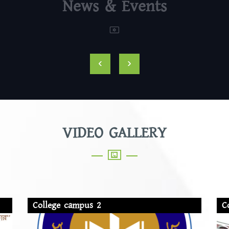
News & Events
‹
›
VIDEO GALLERY
College campus 2
C