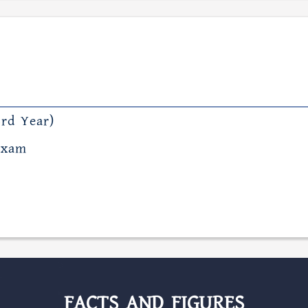
3rd Year)
Exam
FACTS AND FIGURES