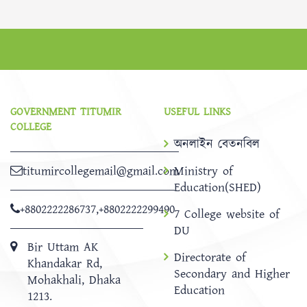
GOVERNMENT TITUMIR
USEFUL LINKS
COLLEGE
অনলাইন বেতনবিল
titumircollegemail@gmail.com
Ministry of
Education(SHED)
+8802222286737
,
+8802222299490
7 College website of
DU
Bir Uttam AK
Directorate of
Khandakar Rd,
Secondary and Higher
Mohakhali, Dhaka
Education
1213.