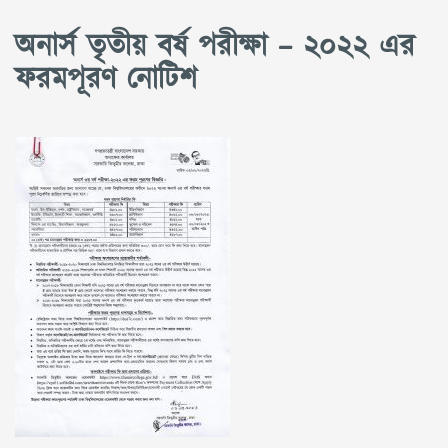
অনার্স তৃতীয় বর্ষ পরীক্ষা – ২০২২ এর
ফরমপূরণ নোটিশ