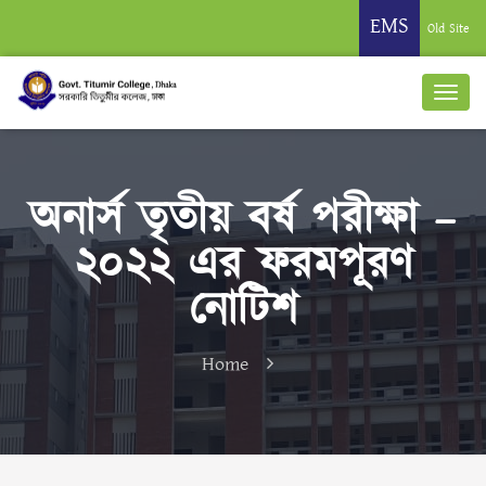
EMS
Old Site
অনার্স তৃতীয় বর্ষ পরীক্ষা –
২০২২ এর ফরমপূরণ
নোটিশ
Home