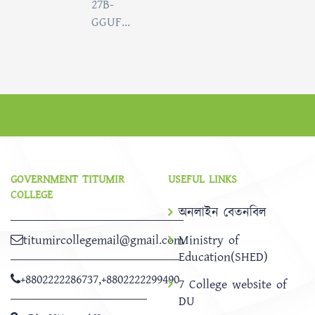
27B-
GGUF...
GOVERNMENT TITUMIR
USEFUL LINKS
COLLEGE
অনলাইন বেতনবিল
titumircollegemail@gmail.com
Ministry of
Education(SHED)
+8802222286737
,
+8802222299490
7 College website of
DU