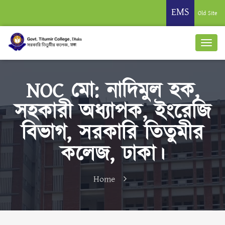
EMS
Old Site
NOC মো: নাদিমুল হক,
সহকারী অধ্যাপক, ইংরেজি
বিভাগ, সরকারি তিতুমীর
কলেজ, ঢাকা।
Home