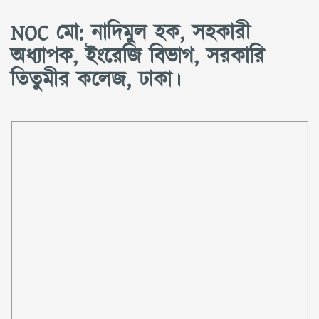
NOC মো: নাদিমুল হক, সহকারী
অধ্যাপক, ইংরেজি বিভাগ, সরকারি
তিতুমীর কলেজ, ঢাকা।