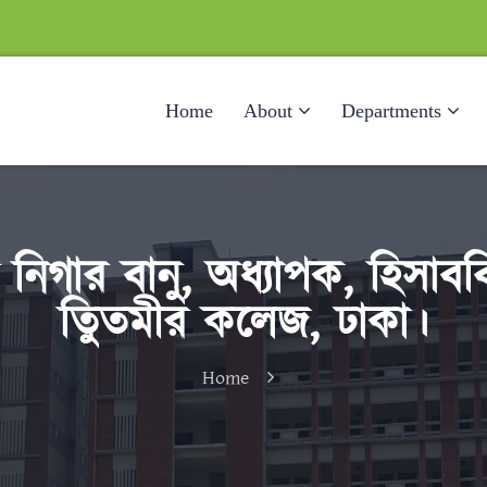
Home
About
Departments
িগার বানু, অধ্যাপক, হিসাবব
তিুতমীর কলেজ, ঢাকা।
Home