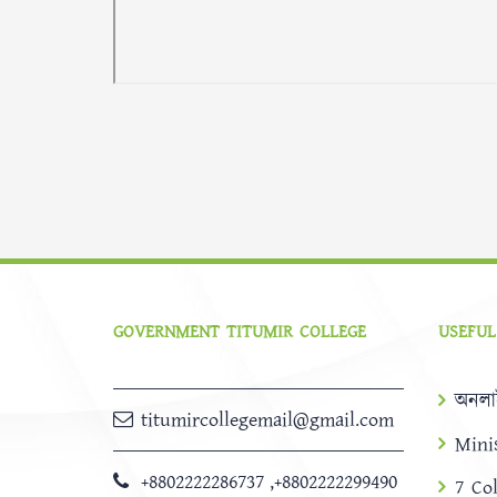
GOVERNMENT TITUMIR COLLEGE
USEFUL
অনলা
titumircollegemail@gmail.com
Mini
+8802222286737
,
+8802222299490
7 Co