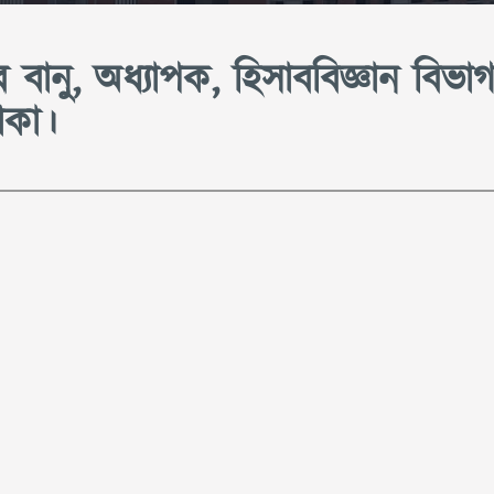
বানু, অধ্যাপক, হিসাববিজ্ঞান বিভাগ
াকা।