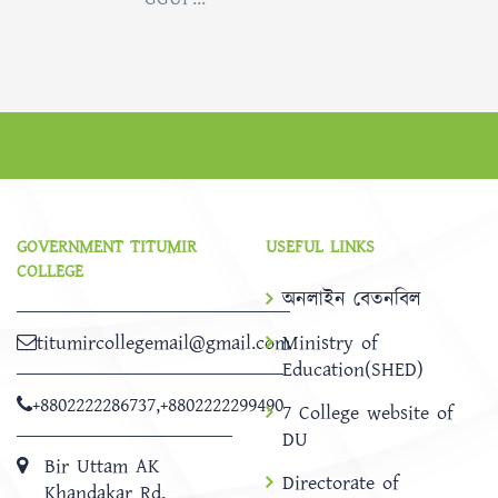
GOVERNMENT TITUMIR
USEFUL LINKS
COLLEGE
অনলাইন বেতনবিল
titumircollegemail@gmail.com
Ministry of
Education(SHED)
+8802222286737
,
+8802222299490
7 College website of
DU
Bir Uttam AK
Directorate of
Khandakar Rd,