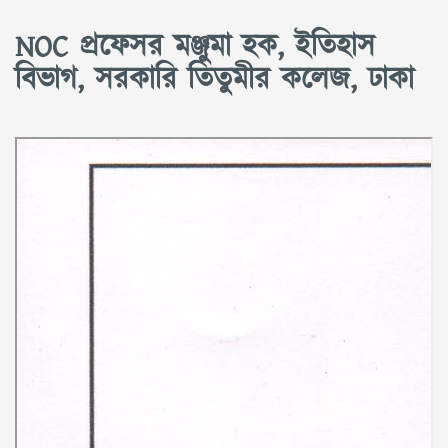
NOC প্রফেসর মঞ্জুমা হক, ইতিহাস
বিভাগ, সরকারি তিতুমীর কলেজ, ঢাকা