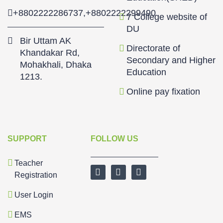
+8802222286737
,
+8802222299490
7 College website of
DU
Bir Uttam AK
Directorate of
Khandakar Rd,
Secondary and Higher
Mohakhali, Dhaka
Education
1213.
Online pay fixation
SUPPORT
FOLLOW US
Teacher
Registration
User Login
EMS