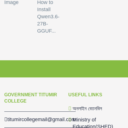
How to
Install
Qwen3.6-
27B-
GGUF...
GOVERNMENT TITUMIR
USEFUL LINKS
COLLEGE
অনলাইন বেতনবিল
titumircollegemail@gmail.com
Ministry of
Education(SHED)