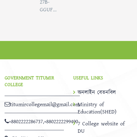
27B-
GGUF...
GOVERNMENT TITUMIR
USEFUL LINKS
COLLEGE
অনলাইন বেতনবিল
titumircollegemail@gmail.com
Ministry of
Education(SHED)
+8802222286737
,
+8802222299490
7 College website of
DU