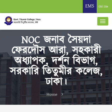
EMS
Old Site
NOC জনাব সৈয়দা
ফেরদৌস আরা, সহকারী
অধ্যাপক, দর্শন বিভাগ,
সরকারি তিতুমীর কলেজ,
ঢাকা।
Home