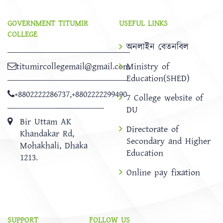
GOVERNMENT TITUMIR
USEFUL LINKS
COLLEGE
অনলাইন বেতনবিল
titumircollegemail@gmail.com
Ministry of
Education(SHED)
+8802222286737
,
+8802222299490
7 College website of
DU
Bir Uttam AK
Directorate of
Khandakar Rd,
Secondary and Higher
Mohakhali, Dhaka
Education
1213.
Online pay fixation
SUPPORT
FOLLOW US