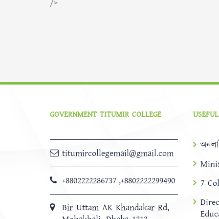
/>
GOVERNMENT TITUMIR COLLEGE
USEFUL
অনলা
titumircollegemail@gmail.com
Mini
+8802222286737
,
+8802222299490
7 Co
Dire
Bir Uttam AK Khandakar Rd,
Educ