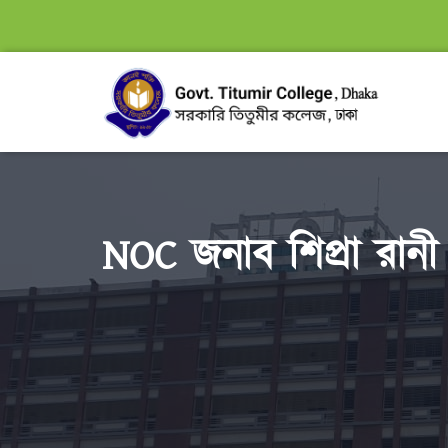
NOC জনাব শিপ্রা রানী ম