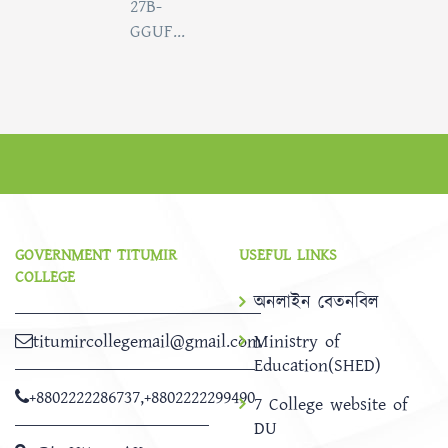
27B-
GGUF...
GOVERNMENT TITUMIR
USEFUL LINKS
COLLEGE
অনলাইন বেতনবিল
titumircollegemail@gmail.com
Ministry of
Education(SHED)
+8802222286737
,
+8802222299490
7 College website of
DU