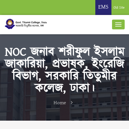
EMS
Old Site
NOC জনাব শরীফুল ইসলাম
জাকারিয়া, প্রভাষক, ইংরেজি
বিভাগ, সরকারি তিতুমীর
কলেজ, ঢাকা।
Home