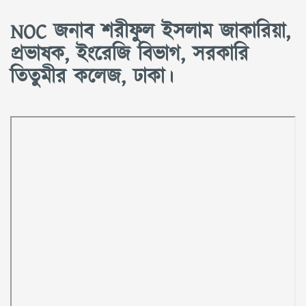
NOC জনাব শরীফুল ইসলাম জাকারিয়া,
প্রভাষক, ইংরেজি বিভাগ, সরকারি
তিতুমীর কলেজ, ঢাকা।