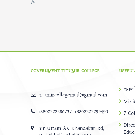
/>
GOVERNMENT TITUMIR COLLEGE
USEFUL
অনলা
titumircollegemail@gmail.com
Mini
+8802222286737
,
+8802222299490
7 Co
Dire
Bir Uttam AK Khandakar Rd,
Educ