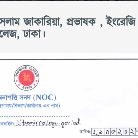
লাম জাকারিয়া, প্রভাষক , ইংরেজি
লেজ, ঢাকা।