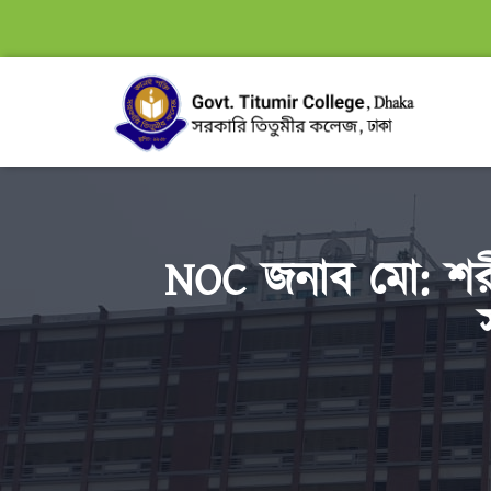
NOC জনাব মো: শরী