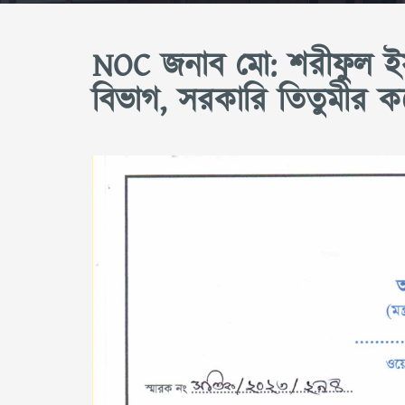
NOC জনাব মো: শরীফুল ইস
বিভাগ, সরকারি তিতুমীর ক