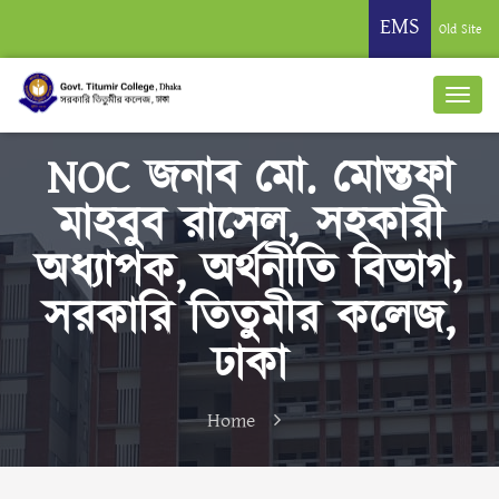
EMS
Old Site
NOC জনাব মো. মোস্তফা
মাহবুব রাসেল, সহকারী
অধ্যাপক, অর্থনীতি বিভাগ,
সরকারি তিতুমীর কলেজ,
ঢাকা
Home