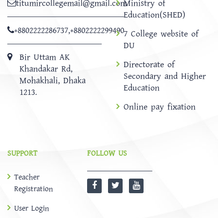
titumircollegemail@gmail.com
Ministry of
Education(SHED)
+8802222286737
,
+8802222299490
7 College website of
DU
Bir Uttam AK
Directorate of
Khandakar Rd,
Secondary and Higher
Mohakhali, Dhaka
Education
1213.
Online pay fixation
SUPPORT
FOLLOW US
Teacher
Registration
User Login