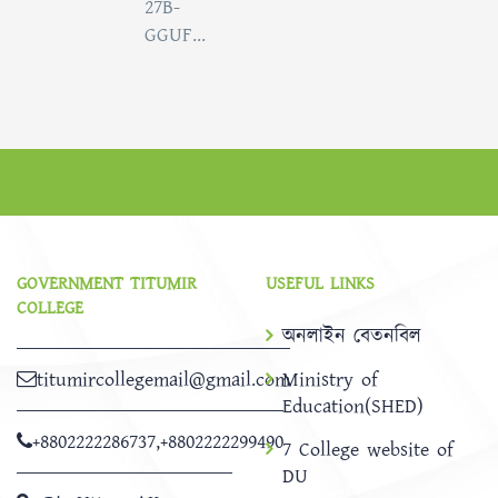
27B-
GGUF...
GOVERNMENT TITUMIR
USEFUL LINKS
COLLEGE
অনলাইন বেতনবিল
titumircollegemail@gmail.com
Ministry of
Education(SHED)
+8802222286737
,
+8802222299490
7 College website of
DU