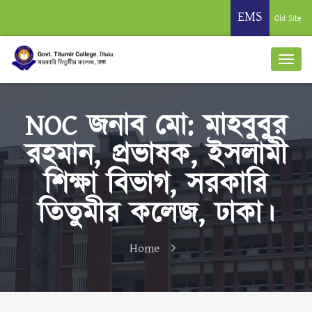
EMS
Old Site
NOC জনাব মো: মাহবুবুর
রহমান, প্রভাষক, ইসলামী
শিক্ষা বিভাগ, সরকারি
তিতুমীর কলেজ, ঢাকা।
Home