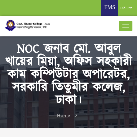
EMS
Old Site
NOC জনাব মো. আবুল
খায়ের মিয়া, অফিস সহকারী
কাম কম্পিউটার অপারেটর,
সরকারি তিতুমীর কলেজ,
ঢাকা।
Home