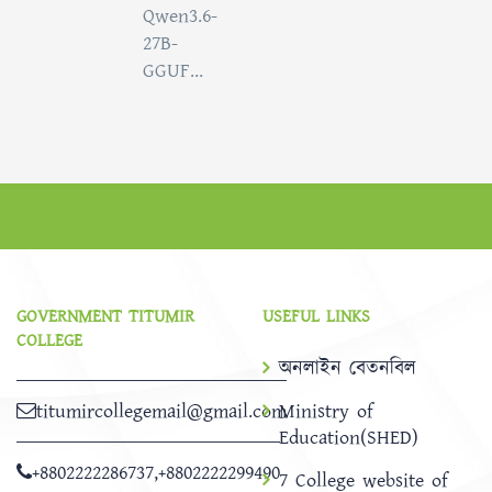
Qwen3.6-
27B-
GGUF...
GOVERNMENT TITUMIR
USEFUL LINKS
COLLEGE
অনলাইন বেতনবিল
titumircollegemail@gmail.com
Ministry of
Education(SHED)
+8802222286737
,
+8802222299490
7 College website of