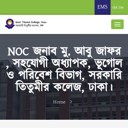
EMS
Old Site
NOC জনাব মু. আবু জাফর
, সহযোগী অধ্যাপক, ভূগোল
ও পরিবেশ বিভাগ, সরকারি
তিতুমীর কলেজ, ঢাকা।
Home