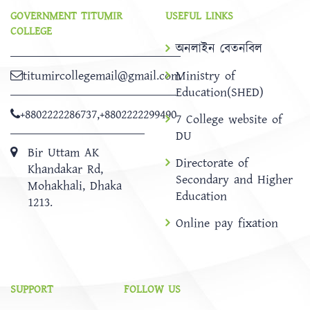
GOVERNMENT TITUMIR
USEFUL LINKS
COLLEGE
অনলাইন বেতনবিল
titumircollegemail@gmail.com
Ministry of
Education(SHED)
+8802222286737
,
+8802222299490
7 College website of
DU
Bir Uttam AK
Directorate of
Khandakar Rd,
Secondary and Higher
Mohakhali, Dhaka
Education
1213.
Online pay fixation
SUPPORT
FOLLOW US