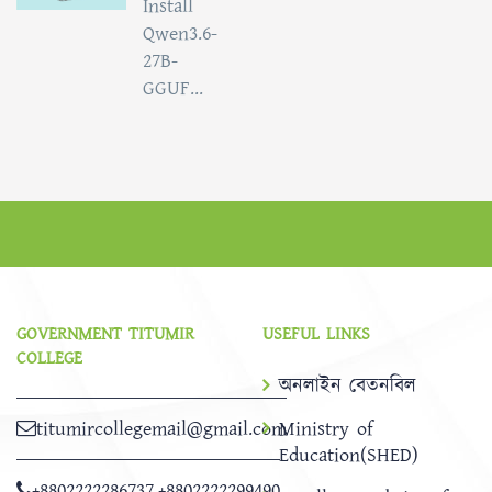
Install
Qwen3.6-
27B-
GGUF...
GOVERNMENT TITUMIR
USEFUL LINKS
COLLEGE
অনলাইন বেতনবিল
titumircollegemail@gmail.com
Ministry of
Education(SHED)
+8802222286737
,
+8802222299490