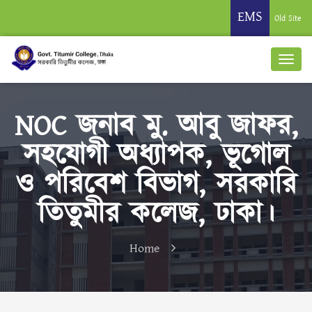
EMS
Old Site
NOC জনাব মু. আবু জাফর,
সহযোগী অধ্যাপক, ভূগোল
ও পরিবেশ বিভাগ, সরকারি
তিতুমীর কলেজ, ঢাকা।
Home