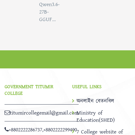
Qwen3.6-
27B-
GGUF...
GOVERNMENT TITUMIR
USEFUL LINKS
COLLEGE
অনলাইন বেতনবিল
titumircollegemail@gmail.com
Ministry of
Education(SHED)
+8802222286737
,
+8802222299490
7 College website of