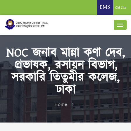
EMS
Old Site
NOC জনাব মান্না কণা দেব,
প্রভাষক, রসায়ন বিভাগ,
সরকারি তিতুমীর কলেজ,
ঢাকা
Home