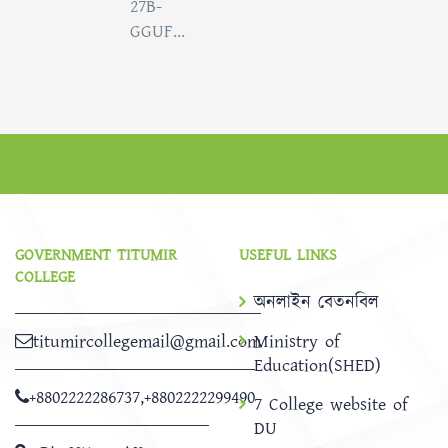
27B-
GGUF...
GOVERNMENT TITUMIR
USEFUL LINKS
COLLEGE
অনলাইন বেতনবিল
titumircollegemail@gmail.com
Ministry of
Education(SHED)
+8802222286737
,
+8802222299490
7 College website of
DU