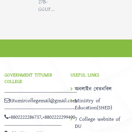
27B-
GGUF...
GOVERNMENT TITUMIR
USEFUL LINKS
COLLEGE
অনলাইন বেতনবিল
titumircollegemail@gmail.com
Ministry of
Education(SHED)
+8802222286737
,
+8802222299490
7 College website of
DU