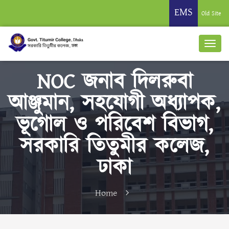
EMS
Old Site
NOC জনাব দিলরুবা
আঞ্জুমান, সহযোগী অধ্যাপক,
ভূগোল ও পরিবেশ বিভাগ,
সরকারি তিতুমীর কলেজ,
ঢাকা
Home