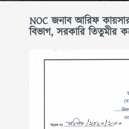
NOC জনাব আরিফ কায়সার, স
বিভাগ, সরকারি তিতুমীর ক