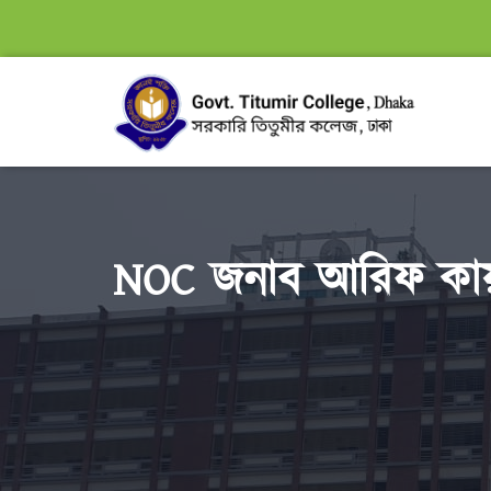
NOC জনাব আরিফ কায়সা