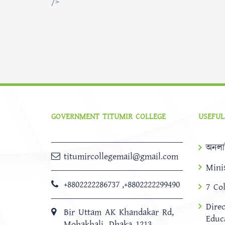
/>
GOVERNMENT TITUMIR COLLEGE
USEFUL
অনলা
titumircollegemail@gmail.com
Mini
+8802222286737
,
+8802222299490
7 Co
Dire
Bir Uttam AK Khandakar Rd,
Educ
Mohakhali, Dhaka 1213.