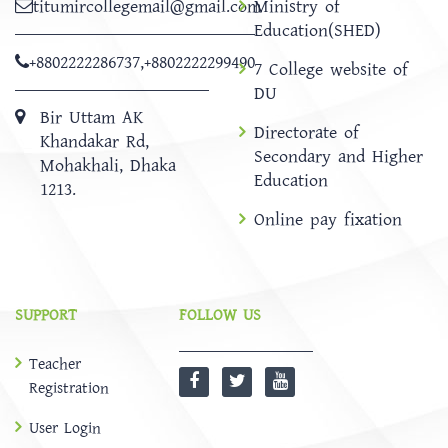
titumircollegemail@gmail.com
Ministry of
Education(SHED)
+8802222286737
,
+8802222299490
7 College website of
DU
Bir Uttam AK
Directorate of
Khandakar Rd,
Secondary and Higher
Mohakhali, Dhaka
Education
1213.
Online pay fixation
SUPPORT
FOLLOW US
Teacher
Registration
User Login