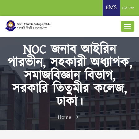
EMS
Old Site
NOC জনাব আইরিন
পারভীন, সহকারী অধ্যাপক,
সমাজবিজ্ঞান বিভাগ,
সরকারি তিতুমীর কলেজ,
ঢাকা।
Home