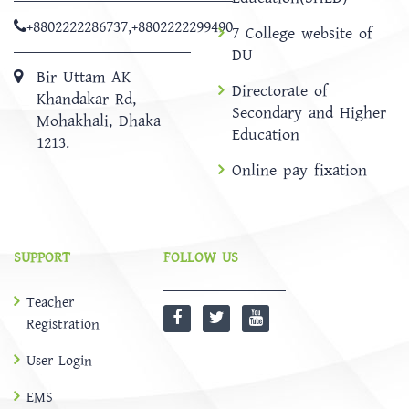
+8802222286737
,
+8802222299490
7 College website of
DU
Bir Uttam AK
Directorate of
Khandakar Rd,
Secondary and Higher
Mohakhali, Dhaka
Education
1213.
Online pay fixation
SUPPORT
FOLLOW US
Teacher
Registration
User Login
EMS