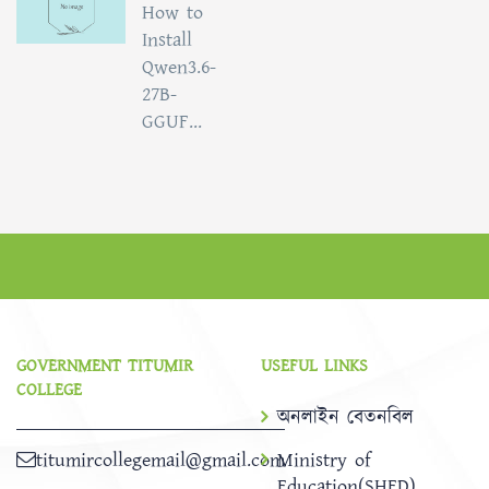
How to
Install
Qwen3.6-
27B-
GGUF...
GOVERNMENT TITUMIR
USEFUL LINKS
COLLEGE
অনলাইন বেতনবিল
titumircollegemail@gmail.com
Ministry of
Education(SHED)