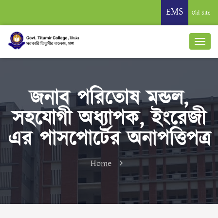
EMS
Old Site
জনাব পরিতোষ মন্ডল,
সহযোগী অধ্যাপক, ইংরেজী
এর পাসপোর্টের অনাপত্তিপত্র
Home