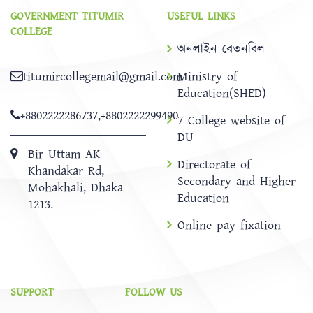
GOVERNMENT TITUMIR
USEFUL LINKS
COLLEGE
অনলাইন বেতনবিল
titumircollegemail@gmail.com
Ministry of
Education(SHED)
+8802222286737
,
+8802222299490
7 College website of
DU
Bir Uttam AK
Directorate of
Khandakar Rd,
Secondary and Higher
Mohakhali, Dhaka
Education
1213.
Online pay fixation
SUPPORT
FOLLOW US