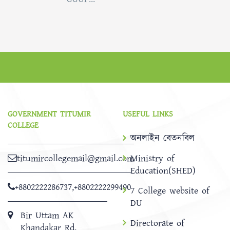
GOVERNMENT TITUMIR
USEFUL LINKS
COLLEGE
অনলাইন বেতনবিল
titumircollegemail@gmail.com
Ministry of
Education(SHED)
+8802222286737
,
+8802222299490
7 College website of
DU
Bir Uttam AK
Directorate of
Khandakar Rd,