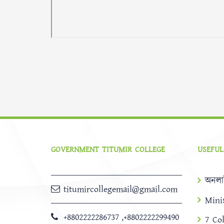
GOVERNMENT TITUMIR COLLEGE
USEFUL
অনলা
titumircollegemail@gmail.com
Mini
+8802222286737
,
+8802222299490
7 Co