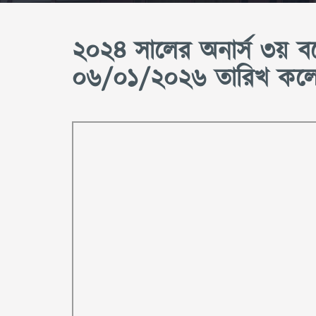
২০২৪ সালের অনার্স ৩য় বর্ষ
০৬/০১/২০২৬ তারিখ কলেজের