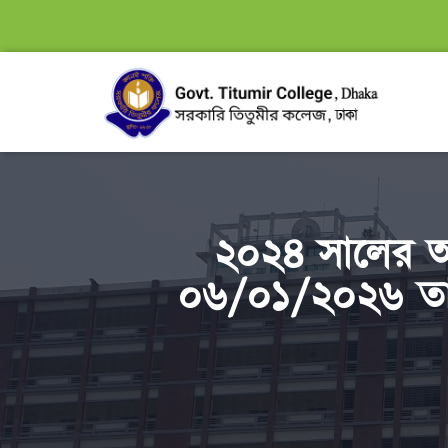
২০২৪ সালের অনা
০৬/০১/২০২৬ তারি