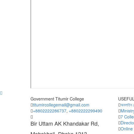
Government Titumir College
USEFUL
titumircollegemail@gmail.com
অনলাইন 
+8802222286737
,
+8802222299490
Minist
7 Coll
Bir Uttam AK Khandakar Rd,
Direct
Online 
Mohakhali, Dhaka 1213.