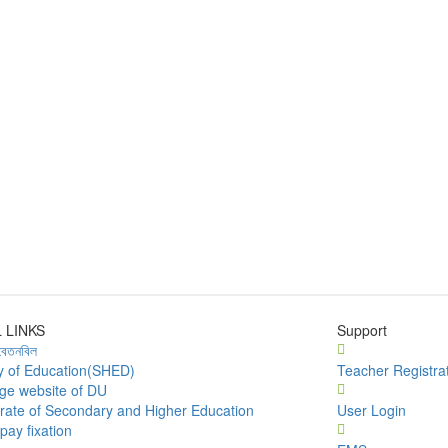
 LINKS
Support
বেতনবিল
ry of Education(SHED)
Teacher Registra
ege website of DU
orate of Secondary and Higher Education
User Login
pay fixation