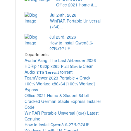
Office 2021 Home &...
Jul 24th, 2026
WinRAR Portable Universal
(x64)...
Jul 23rd, 2026
How to Install Qwen3.6-
27B-GGUF...
Departments
Avatar Aang: The Last Airbender 2026
HDRip 1080p x265 𝐅𝚞𝐥𝐥 𝐌𝐨𝚟𝐢𝐞 Clean
Audio 𝐘𝐓𝐒 𝐓𝐨𝐫𝐫𝐞𝐧𝐭 torrent
TeamViewer 2023 Portable + Crack
100% Worked x86x64 [100% Worked]
Bypass
Office 2021 Home & Student 64 bit
Cracked German Stable Express Installer
Code
WinRAR Portable Universal (x64) Latest
Genuine
How to Install Qwen3.6-27B-GGUF
Windows 11 with 1M Context