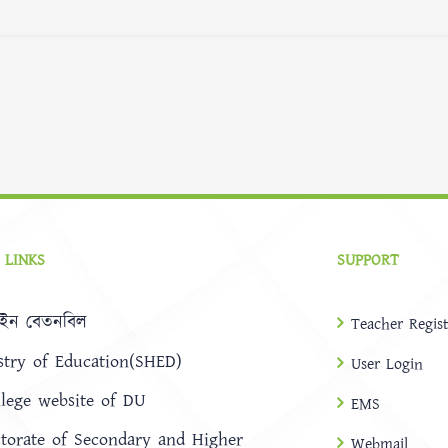
 LINKS
SUPPORT
ইন বেতনবিল
Teacher Regist
stry of Education(SHED)
User Login
llege website of DU
EMS
ctorate of Secondary and Higher
Webmail