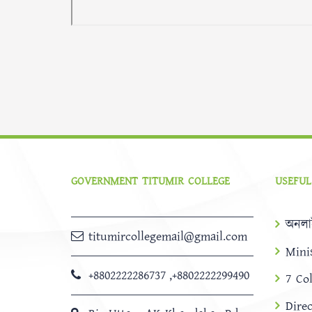
GOVERNMENT TITUMIR COLLEGE
USEFUL
অনলা
titumircollegemail@gmail.com
Mini
+8802222286737
,
+8802222299490
7 Co
Dire