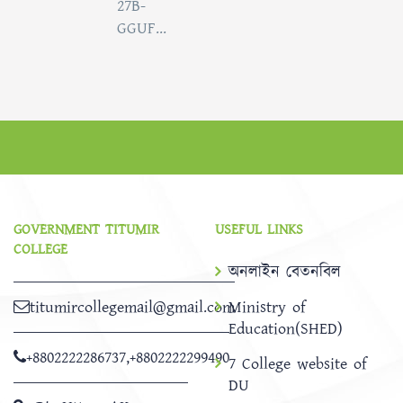
27B-
GGUF...
GOVERNMENT TITUMIR
USEFUL LINKS
COLLEGE
অনলাইন বেতনবিল
titumircollegemail@gmail.com
Ministry of
Education(SHED)
+8802222286737
,
+8802222299490
7 College website of
DU