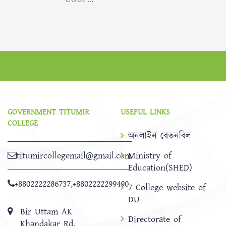
GOVERNMENT TITUMIR
USEFUL LINKS
COLLEGE
অনলাইন বেতনবিল
titumircollegemail@gmail.com
Ministry of
Education(SHED)
+8802222286737
,
+8802222299490
7 College website of
DU
Bir Uttam AK
Directorate of
Khandakar Rd,