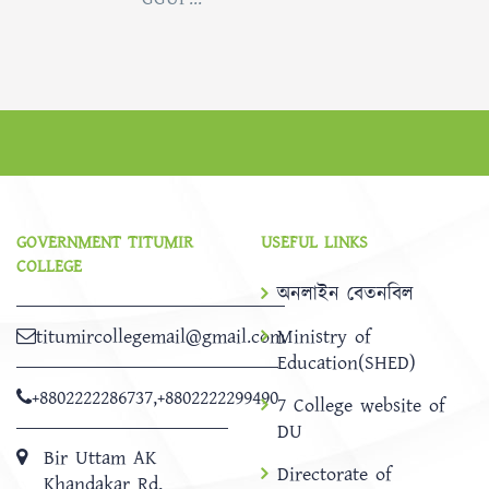
GOVERNMENT TITUMIR
USEFUL LINKS
COLLEGE
অনলাইন বেতনবিল
titumircollegemail@gmail.com
Ministry of
Education(SHED)
+8802222286737
,
+8802222299490
7 College website of
DU
Bir Uttam AK
Directorate of
Khandakar Rd,