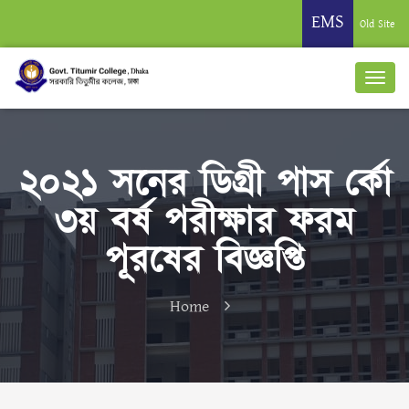
EMS
Old Site
২০২১ সনের ডিগ্রী পাস র্কো
৩য় বর্ষ পরীক্ষার ফরম
পূরষের বিজ্ঞপ্তি
Home