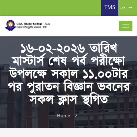
EMS
Old Site
১৬-০২-২০২৬ তারিখ
মাস্টার্স শেষ পর্ব পরীক্ষাে
উপলক্ষে সকাল ১১.০০টার
পর পুরাতন বিজ্ঞান ভবনের
সকল ক্লাস স্থগিত
Home