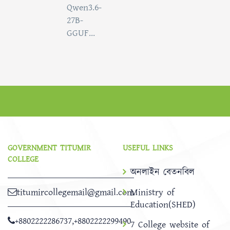
Qwen3.6-
27B-
GGUF...
GOVERNMENT TITUMIR
USEFUL LINKS
COLLEGE
অনলাইন বেতনবিল
titumircollegemail@gmail.com
Ministry of
Education(SHED)
+8802222286737
,
+8802222299490
7 College website of