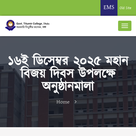
EMS
Old Site
১৬ই ডিসেম্বর ২০২৫ মহান
বিজয় দিবস উপলক্ষে
অনুষ্ঠানমালা
Home