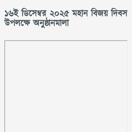
১৬ই ডিসেম্বর ২০২৫ মহান বিজয় দিবস
উপলক্ষে অনুষ্ঠানমালা