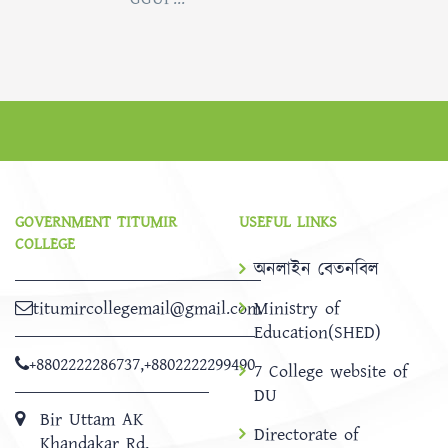
GOVERNMENT TITUMIR
USEFUL LINKS
COLLEGE
অনলাইন বেতনবিল
titumircollegemail@gmail.com
Ministry of
Education(SHED)
+8802222286737
,
+8802222299490
7 College website of
DU
Bir Uttam AK
Directorate of
Khandakar Rd,