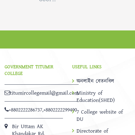
GOVERNMENT TITUMIR
USEFUL LINKS
COLLEGE
অনলাইন বেতনবিল
titumircollegemail@gmail.com
Ministry of
Education(SHED)
+8802222286737
,
+8802222299490
7 College website of
DU
Bir Uttam AK
Directorate of
Khandakar Rd,