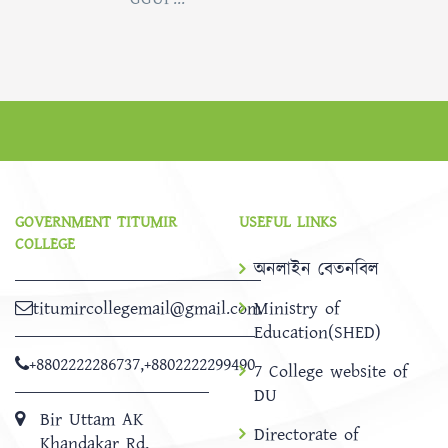
GOVERNMENT TITUMIR
USEFUL LINKS
COLLEGE
অনলাইন বেতনবিল
titumircollegemail@gmail.com
Ministry of
Education(SHED)
+8802222286737
,
+8802222299490
7 College website of
DU
Bir Uttam AK
Directorate of
Khandakar Rd,