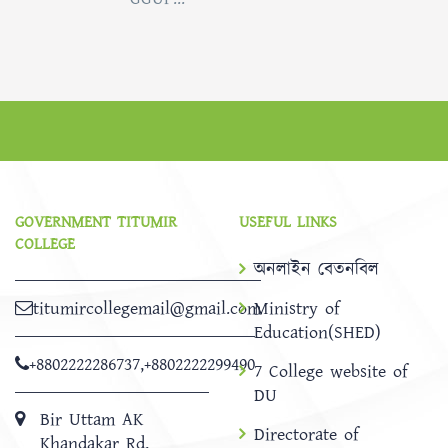
GOVERNMENT TITUMIR
USEFUL LINKS
COLLEGE
অনলাইন বেতনবিল
titumircollegemail@gmail.com
Ministry of
Education(SHED)
+8802222286737
,
+8802222299490
7 College website of
DU
Bir Uttam AK
Directorate of
Khandakar Rd,