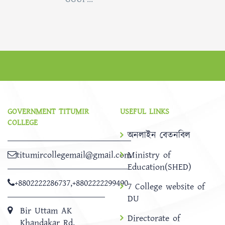
GOVERNMENT TITUMIR
USEFUL LINKS
COLLEGE
অনলাইন বেতনবিল
titumircollegemail@gmail.com
Ministry of
Education(SHED)
+8802222286737
,
+8802222299490
7 College website of
DU
Bir Uttam AK
Directorate of
Khandakar Rd,