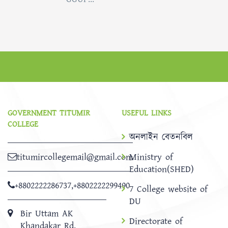
GOVERNMENT TITUMIR
USEFUL LINKS
COLLEGE
অনলাইন বেতনবিল
titumircollegemail@gmail.com
Ministry of
Education(SHED)
+8802222286737
,
+8802222299490
7 College website of
DU
Bir Uttam AK
Directorate of
Khandakar Rd,