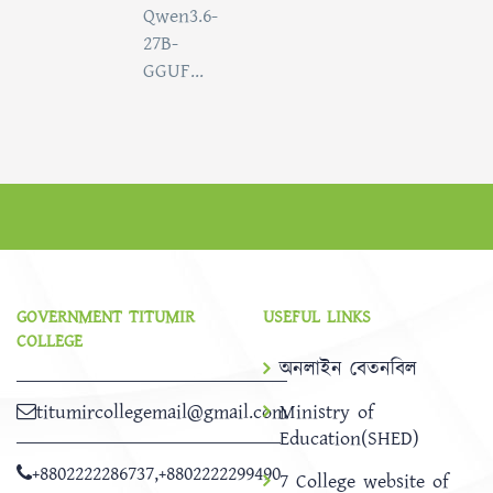
Qwen3.6-
27B-
GGUF...
GOVERNMENT TITUMIR
USEFUL LINKS
COLLEGE
অনলাইন বেতনবিল
titumircollegemail@gmail.com
Ministry of
Education(SHED)
+8802222286737
,
+8802222299490
7 College website of