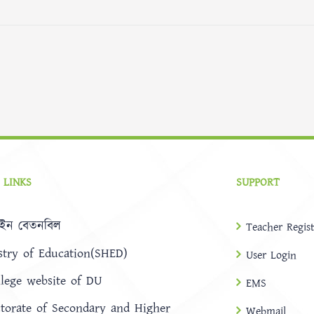
 LINKS
SUPPORT
ইন বেতনবিল
Teacher Regist
stry of Education(SHED)
User Login
llege website of DU
EMS
ctorate of Secondary and Higher
Webmail