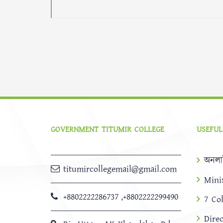
GOVERNMENT TITUMIR COLLEGE
USEFUL
অনলা
titumircollegemail@gmail.com
Mini
+8802222286737
,
+8802222299490
7 Co
Dire