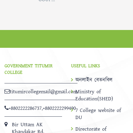
GOVERNMENT TITUMIR
USEFUL LINKS
COLLEGE
অনলাইন বেতনবিল
titumircollegemail@gmail.com
Ministry of
Education(SHED)
+8802222286737
,
+8802222299490
7 College website of
DU
Bir Uttam AK
Directorate of
Khandakar Rd,