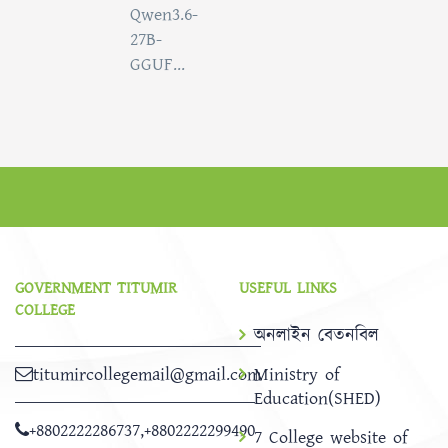
Qwen3.6-
27B-
GGUF...
GOVERNMENT TITUMIR
USEFUL LINKS
COLLEGE
অনলাইন বেতনবিল
titumircollegemail@gmail.com
Ministry of
Education(SHED)
+8802222286737
,
+8802222299490
7 College website of