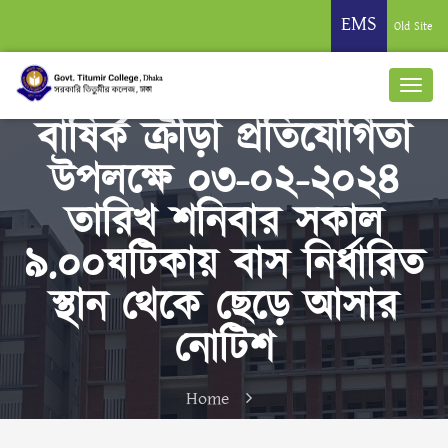
EMS
Old Site
বাষির্ক ক্রীড়া প্রতিযোগিতা
উপলক্ষে ০৩-০২-২০২৪
তারিখ শনিবার সকাল
৯.০০ঘটিকায় বাস নির্ধারিত
স্থান থেকে ছেড়ে আসার
নোটিশ
Home