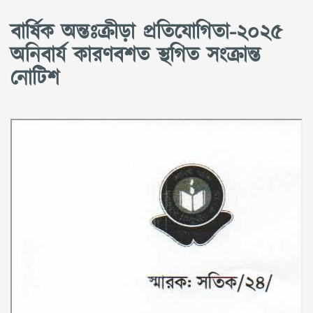
বার্ষিক অন্তঃক্রীড়া প্রতিযোগিতা-২০২৫
অনিবার্য কারণবশত স্থগিত সংক্রান্ত
নোটিশ