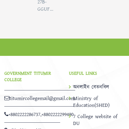
27B-
GGUF...
GOVERNMENT TITUMIR
USEFUL LINKS
COLLEGE
অনলাইন বেতনবিল
titumircollegemail@gmail.com
Ministry of
Education(SHED)
+8802222286737
,
+8802222299490
7 College website of
DU