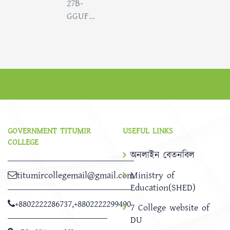
27B-
GGUF...
GOVERNMENT TITUMIR
USEFUL LINKS
COLLEGE
অনলাইন বেতনবিল
titumircollegemail@gmail.com
Ministry of
Education(SHED)
+8802222286737
,
+8802222299490
7 College website of
DU