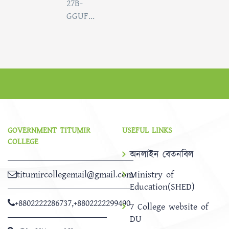
27B-
GGUF...
GOVERNMENT TITUMIR
USEFUL LINKS
COLLEGE
অনলাইন বেতনবিল
titumircollegemail@gmail.com
Ministry of
Education(SHED)
+8802222286737
,
+8802222299490
7 College website of
DU