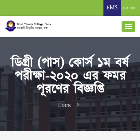
EMS
Old Site
ডিগ্রী (পাস) কোর্স ১ম বর্ষ
পরীক্ষা-২০২০ এর ফমর
পূরণের বিজ্ঞপ্তি
Home