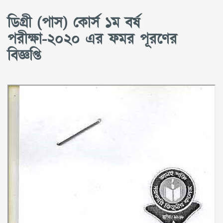
ডিগ্রী (পাস) কোর্স ১ম বর্ষ
পরীক্ষা-২০২০ এর ফমর পূরণের
বিজ্ঞপ্তি