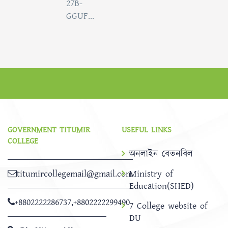
27B-
GGUF...
GOVERNMENT TITUMIR
USEFUL LINKS
COLLEGE
অনলাইন বেতনবিল
titumircollegemail@gmail.com
Ministry of
Education(SHED)
+8802222286737
,
+8802222299490
7 College website of
DU