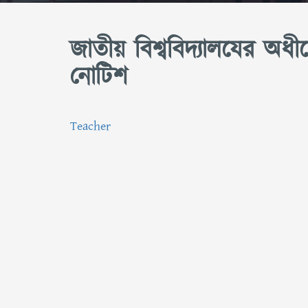
জাতীয় বিশ্ববিদ্যালযের অধী
নোটিশ
Teacher