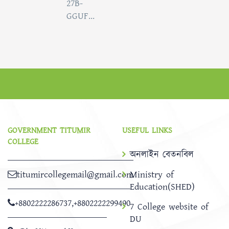
27B-
GGUF...
GOVERNMENT TITUMIR
USEFUL LINKS
COLLEGE
অনলাইন বেতনবিল
titumircollegemail@gmail.com
Ministry of
Education(SHED)
+8802222286737
,
+8802222299490
7 College website of
DU