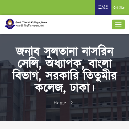
EMS
Old Site
জনাব সুলতানা নাসরিন
সেলি, অধ্যাপক, বাংলা
বিভাগ, সরকারি তিতুমীর
কলেজ, ঢাকা।
Home